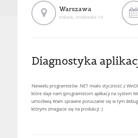
Warszawa
mBank, Królewska 14
Diagnostyka aplika
Niewielu programistów .NET miało styczność z WinDbg
które daje nam (programistom aplikacji na system 
umożliwią Wam sprawne poruszanie się w tym debugger
którymi zmagacie się na produkcji :)