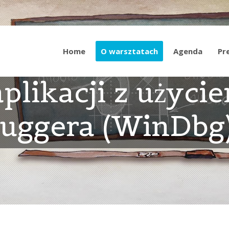
Home
O warsztatach
Agenda
Pr
plikacji z użyci
uggera (WinDbg