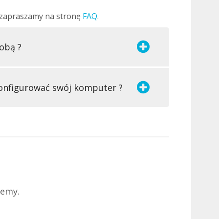
i, zapraszamy na stronę
FAQ
.
obą ?
onfigurować swój komputer ?
jemy.