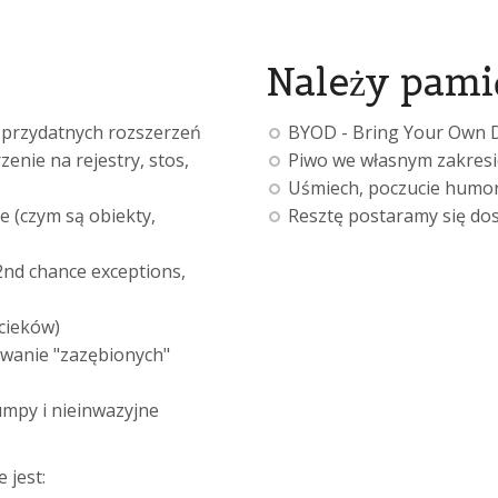
Należy pami
przydatnych rozszerzeń
BYOD - Bring Your Own D
enie na rejestry, stos,
Piwo we własnym zakresi
Uśmiech, poczucie humoru
 (czym są obiekty,
Resztę postaramy się dost
2nd chance exceptions,
cieków)
wanie "zazębionych"
mpy i nieinwazyjne
 jest: