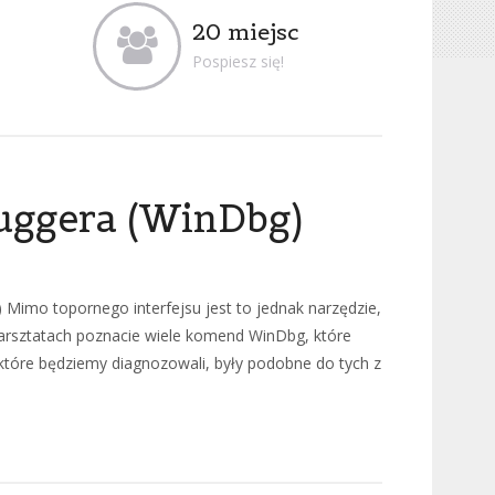
20 miejsc
Pospiesz się!
uggera (WinDbg)
 Mimo topornego interfejsu jest to jednak narzędzie,
arsztatach poznacie wiele komend WinDbg, które
które będziemy diagnozowali, były podobne do tych z