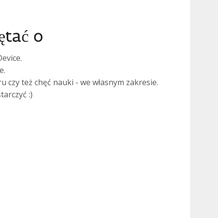
ętać o
evice.
e.
 czy też chęć nauki - we własnym zakresie.
arczyć :)