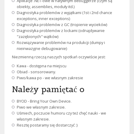
Aplikacje .NET-owe w natywnym debuggerze (czym są
obiekty, assemblies, moduły itd.)
Diagnostyka problemów z wyjątkami (1st i 2nd chance
exceptions, inner exceptions)
Diagnostyka problemów z GC (tropienie wycieków)
Diagnostyka problemów z lockami (odnajdywanie
"zazębionych" wątków)
Rozwiązywanie problemów na produkcji (dumpy i
nieinwazyjne debugowanie)
Niezmienną rzeczą naszych spotkań oczywiście jest:
Kawa - dostępna na miejscu
Obiad - sonsorowany.
Piwo/kawa po - we własnym zakresie
Należy pamiętać o
BYOD - Bring Your Own Device.
Piwo we własnym zakresie.
Uśmiech, poczucie humoru czy też chęć nauki - we
własnym zakresie.
Resztę postaramy się dostarczyć :)