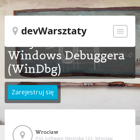
Diagnostyka aplikacji
devWarsztaty
Toggle
z użyciem
navigatio
Windows Debuggera
(WinDbg)
Wrocław
PGS Software Klecińska 123, Wrocław