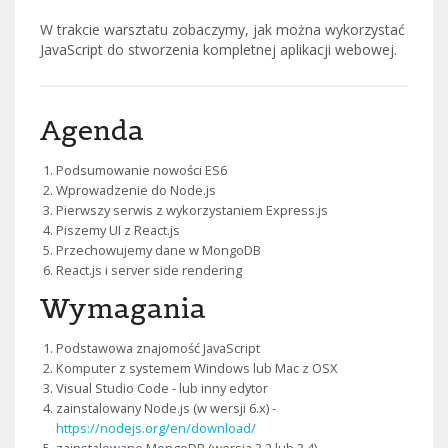
W trakcie warsztatu zobaczymy, jak można wykorzystać
JavaScript do stworzenia kompletnej aplikacji webowej.
Agenda
Podsumowanie nowości ES6
Wprowadzenie do Node.js
Pierwszy serwis z wykorzystaniem Express.js
Piszemy UI z React.js
Przechowujemy dane w MongoDB
React.js i server side rendering
Wymagania
Podstawowa znajomość JavaScript
Komputer z systemem Windows lub Mac z OSX
Visual Studio Code - lub inny edytor
zainstalowany Node.js (w wersji 6.x) -
https://nodejs.org/en/download/