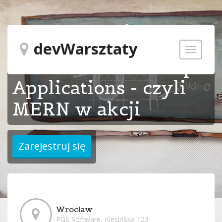
devWarsztaty
Toggle
Full-Stack JavaScript
navigatio
Applications - czyli
MERN w akcji
Wrocław
PGS Software, Klecińska 123