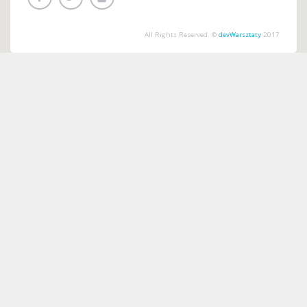
All Rights Reserved. ©
devWarsztaty
2017