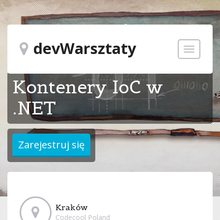
devWarsztaty
Toggle
navigatio
Kontenery IoC w
.NET
Kraków
Codecool Poland