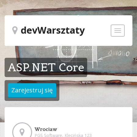
devWarsztaty
Toggle
navigatio
ASP.NET Core
Wrocław
PGS Software, Klecińska 123