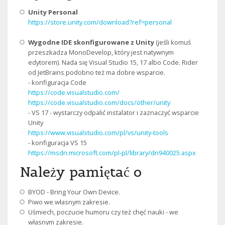
Unity Personal
https://store.unity.com/download?ref=personal
Wygodne IDE skonfigurowane z Unity
(jeśli komuś
przeszkadza MonoDevelop, który jest natywnym
edytorem). Nada się Visual Studio 15, 17 albo Code. Rider
od JetBrains podobno też ma dobre wsparcie.
- konfiguracja Code
https://code.visualstudio.com/
https://code.visualstudio.com/docs/other/unity
- VS 17 - wystarczy odpalić instalator i zaznaczyć wsparcie
Unity
https://www.visualstudio.com/pl/vs/unity-tools
- konfiguracja VS 15
https://msdn.microsoft.com/pl-pl/library/dn940025.aspx
Należy pamiętać o
BYOD - Bring Your Own Device.
Piwo we własnym zakresie.
Uśmiech, poczucie humoru czy też chęć nauki - we
własnym zakresie.