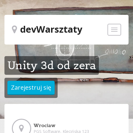
devWarsztaty
Toggle
navigatio
Unity 3d od zera
Wrocław
PGS Software, Klecińska 123