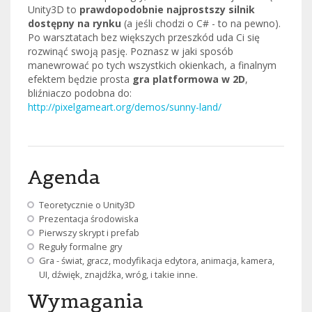
Unity3D to
prawdopodobnie najprostszy silnik
dostępny na rynku
(a jeśli chodzi o C# - to na pewno).
Po warsztatach bez większych przeszkód uda Ci się
rozwinąć swoją pasję. Poznasz w jaki sposób
manewrować po tych wszystkich okienkach, a finalnym
efektem będzie prosta
gra platformowa w 2D
,
bliźniaczo podobna do:
http://pixelgameart.org/demos/sunny-land/
Agenda
Teoretycznie o Unity3D
Prezentacja środowiska
Pierwszy skrypt i prefab
Reguły formalne gry
Gra - świat, gracz, modyfikacja edytora, animacja, kamera,
UI, dźwięk, znajdźka, wróg, i takie inne.
Wymagania