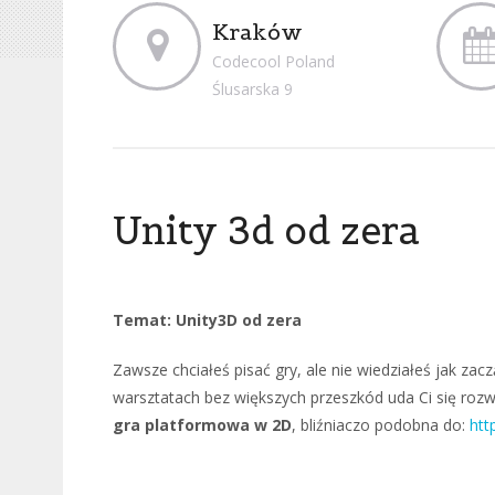
Kraków
Codecool Poland
Ślusarska 9
Unity 3d od zera
Temat: Unity3D od zera
Zawsze chciałeś pisać gry, ale nie wiedziałeś jak zac
warsztatach bez większych przeszkód uda Ci się roz
gra platformowa w 2D
, bliźniaczo podobna do:
htt