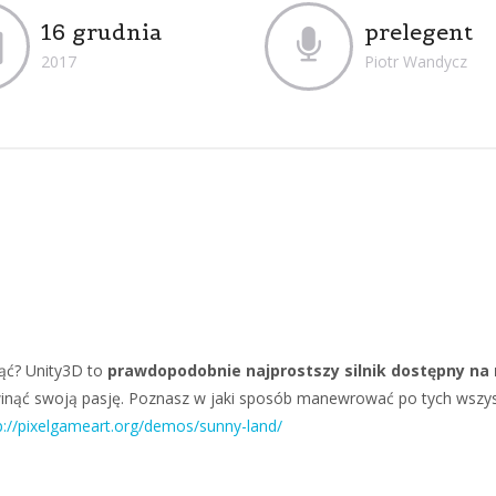
16 grudnia
prelegent
2017
Piotr Wandycz
ząć? Unity3D to
prawdopodobnie najprostszy silnik dostępny na
winąć swoją pasję. Poznasz w jaki sposób manewrować po tych wszyst
p://pixelgameart.org/demos/sunny-land/