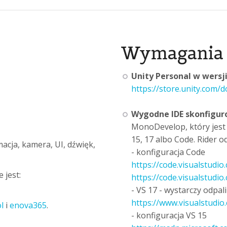
Wymagania
Unity Personal w wersji
https://store.unity.com/
Wygodne IDE skonfigur
MonoDevelop, który jest
15, 17 albo Code. Rider 
macja, kamera, UI, dźwięk,
- konfiguracja Code
https://code.visualstudio
 jest:
https://code.visualstudi
- VS 17 - wystarczy odpal
https://www.visualstudio
l
i
enova365
.
- konfiguracja VS 15