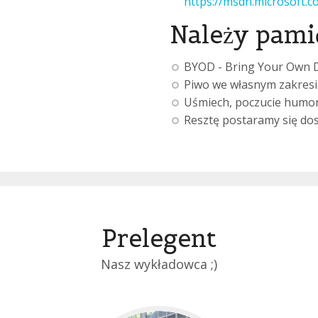
https://msdn.microsoft.c
Należy pami
BYOD - Bring Your Own D
Piwo we własnym zakresi
Uśmiech, poczucie humoru
Resztę postaramy się dost
Prelegent
Nasz wykładowca ;)