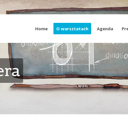
Home
O warsztatach
Agenda
Pr
era