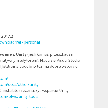
 2017.2
download?ref=personal
owane z Unity
(jeśli komuś przeszkadza
 natywnym edytorem). Nada się Visual Studio
od JetBrains podobno też ma dobre wsparcie.
.com/
o.com/docs/other/unity
ić instalator i zaznaczyć wsparcie Unity
.com/pl/vs/unity-tools