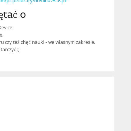
om/pl-pl/library/dn940025.aspx
ętać o
evice.
e.
 czy też chęć nauki - we własnym zakresie.
arczyć :)