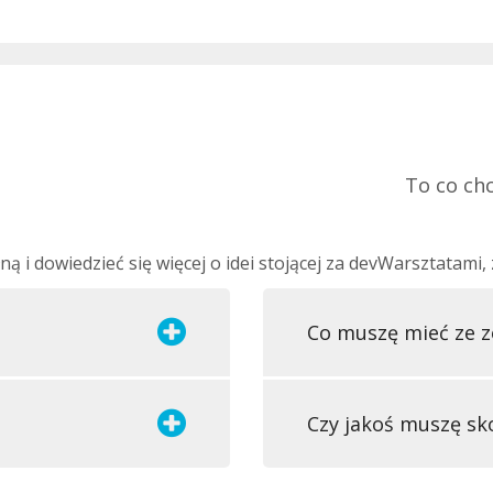
To co chc
łną i dowiedzieć się więcej o idei stojącej za devWarsztatam
Co muszę mieć ze 
Czy jakoś muszę s