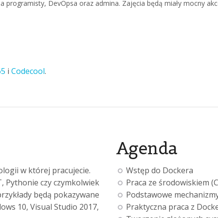
la programisty, DevOpsa oraz admina. Zajęcia będą miały mocny akce
65
i
Codecool
.
Agenda
ogii w której pracujecie.
Wstęp do Dockera
T, Pythonie czy czymkolwiek
Praca ze środowiskiem (C
e przykłady będą pokazywane
Podstawowe mechanizm
ws 10, Visual Studio 2017,
Praktyczna praca z Doc