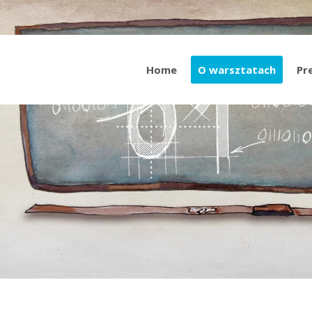
Home
O warsztatach
Pr