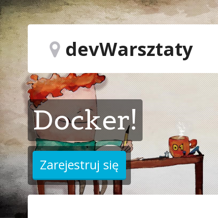
devWarsztaty
Docker!