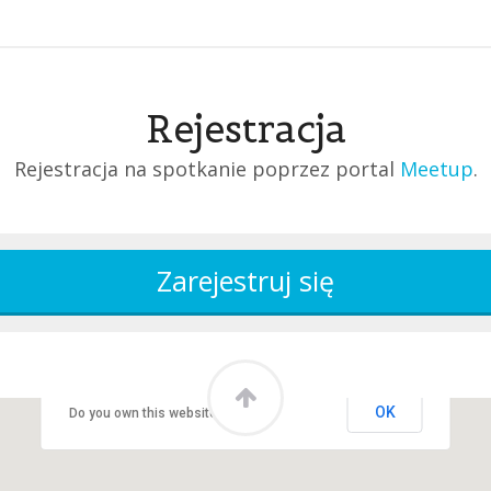
Rejestracja
Rejestracja na spotkanie poprzez portal
Meetup
.
This page can't load Google Maps correctly.
OK
Do you own this website?