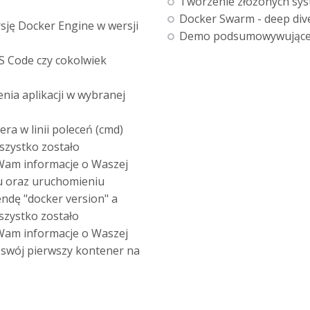
Tworzenie złożonych sy
Docker Swarm - deep div
rsję Docker Engine w wersji
Demo podsumowywujące 
VS Code czy cokolwiek
nia aplikacji w wybranej
a w linii poleceń (cmd)
wszystko zostało
 Wam informacje o Waszej
iu oraz uruchomieniu
endę "docker version" a
wszystko zostało
 Wam informacje o Waszej
e swój pierwszy kontener na