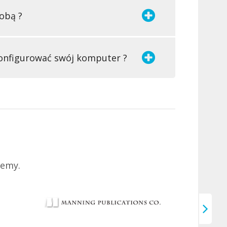
obą ?
onfigurować swój komputer ?
jemy.