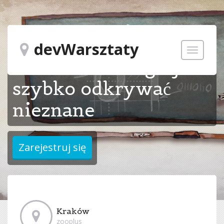
devWarsztaty
Toggle
Event Storming - jak
navigatio
szybko odkrywać
nieznane
Kraków
zooplus