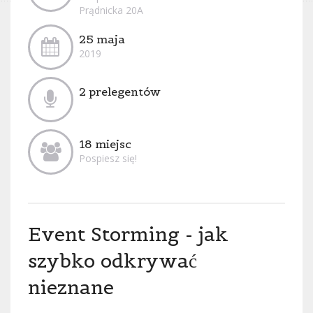
Prądnicka 20A
25 maja
2019
2 prelegentów
18 miejsc
Pospiesz się!
Event Storming - jak
szybko odkrywać
nieznane