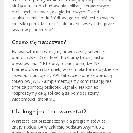
służącą m. in. do budowania aplikacji serwerowych,
mobilnych, a nawet przeglądarkowych. Dzięki
upublicznieniu kodu źródłowego całość jest rozwijana
nie tylko przez Microsoft, ale przede wszystkim przez
światową społeczność.
Czego się nauczysz?
Na warsztacie stworzymy nowoczesny serwer za
pomocą .NET Core MVC. Poznamy trochę historii
powstawania .NET Core, różnic pomiędzy .NET
Frameworkiem i kierunek, w jakim platforma będzie się
rozwijać. Zbudujemy API zabezpieczone za pomocą
token-ów JWT. Zaimplementujemy komunikację real-
time za pomocą biblioteki SignalR. Na koniec
rozproszymy całą aplikację za pomocą szyny
wiadomości RabbitMQ.
Dla kogo jest ten warsztat?
Warsztat jest przeznaczony dla programistów ze
znajomością C# w zakresie podstawowym lub z
doświadczeniem w innych językach obiektowych np.