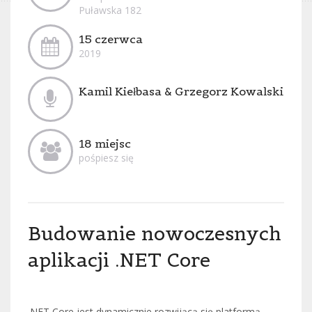
Puławska 182
15 czerwca
2019
Kamil Kiełbasa & Grzegorz Kowalski
18 miejsc
pośpiesz się
Budowanie nowoczesnych
aplikacji .NET Core
.NET Core jest dynamicznie rozwijącą się platformą