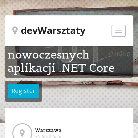
devWarsztaty
Toggle
Budowanie
navigatio
nowoczesnych
aplikacji .NET Core
Warszawa
7N Sp. z o. o.