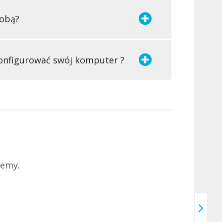
zobą?
onfigurować swój komputer ?
jemy.