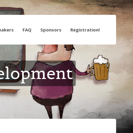
eakers
FAQ
Sponsors
Registration!
elopment