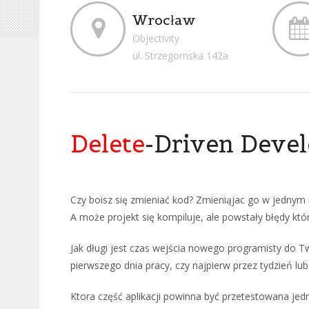
Wrocław
Objectivity
ul. Strzegomska 142a
Delete
-Driven Deve
Czy boisz się zmieniać kod? Zmieniąjac go w jednym 
A może projekt się kompiluje, ale powstały błędy któ
Jak długi jest czas wejścia nowego programisty do T
pierwszego dnia pracy, czy najpierw przez tydzień l
Ktora część aplikacji powinna być przetestowana jedn