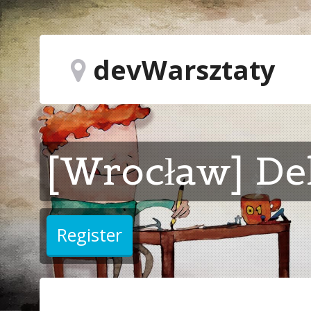
devWarsztaty
[Wrocław] De