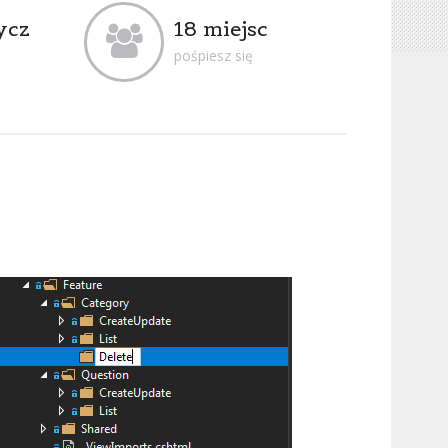
ycz
18 miejsc
pośpiesz się